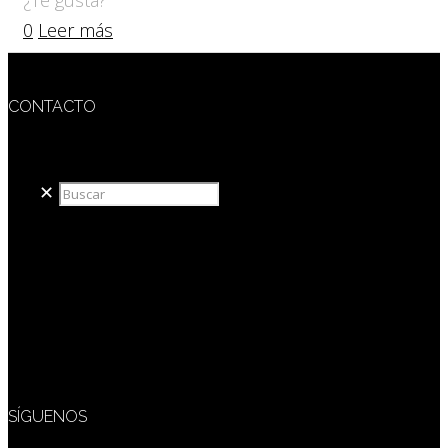
0
Leer más
CONTACTO
redaccion@sidesout.com
✕
SÍGUENOS