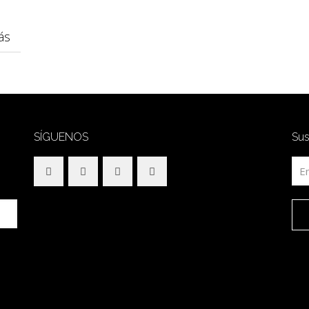
ás
SÍGUENOS
Sus