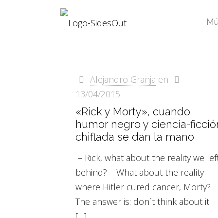
Mú
Alejandro Granja
en
13/04/2015
«Rick y Morty», cuando
humor negro y ciencia-ficció
chiflada se dan la mano
– Rick, what about the reality we lef
behind? – What about the reality
where Hitler cured cancer, Morty?
The answer is: don´t think about it.
[…]