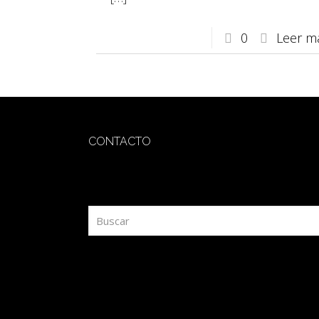
0
Leer m
CONTACTO
redaccion@sidesout.com