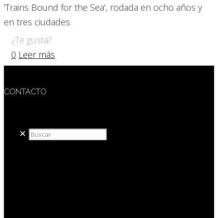
'Trains Bound for the Sea', rodada en ocho años y
en tres ciudades.
¿Te gusta?
0
Leer más
CONTACTO
redaccion@sidesout.com
✕