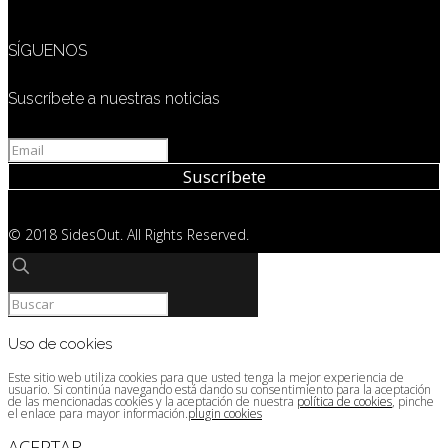
SÍGUENOS
Suscríbete a nuestras noticias
© 2018 SidesOut. All Rights Reserved.
Uso de cookies
Este sitio web utiliza cookies para que usted tenga la mejor experiencia de
usuario. Si continúa navegando está dando su consentimiento para la aceptación
de las mencionadas cookies y la aceptación de nuestra
política de cookies
, pinche
el enlace para mayor información.
plugin cookies
ACEPTAR