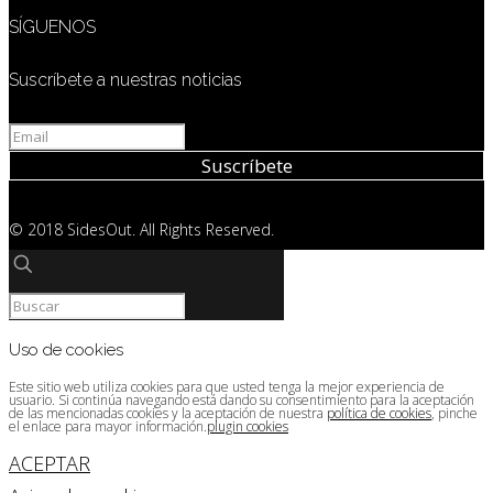
SÍGUENOS
Suscríbete a nuestras noticias
© 2018 SidesOut. All Rights Reserved.
Uso de cookies
Este sitio web utiliza cookies para que usted tenga la mejor experiencia de
usuario. Si continúa navegando está dando su consentimiento para la aceptación
de las mencionadas cookies y la aceptación de nuestra
política de cookies
, pinche
el enlace para mayor información.
plugin cookies
ACEPTAR