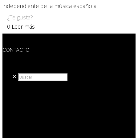
independiente de la música española.
¿Te gusta?
0
Leer más
CONTACTO
redaccion@sidesout.com
✕