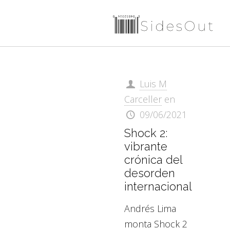
Luis M
Carceller
en
09/06/2021
Shock 2:
vibrante
crónica del
desorden
internacional
Andrés Lima
monta Shock 2