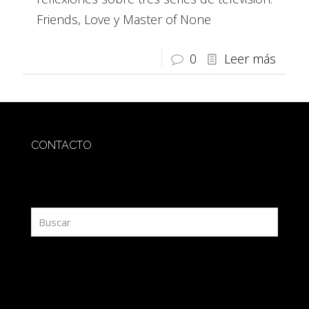
Friends, Love y Master of None
0
Leer más
CONTACTO
redaccion@sidesout.com