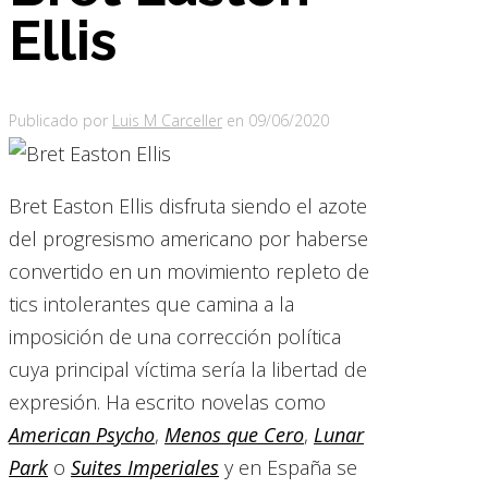
Ellis
Publicado por
Luis M Carceller
en
09/06/2020
Bret Easton Ellis disfruta siendo el azote
del progresismo americano por haberse
convertido en un movimiento repleto de
tics intolerantes que camina a la
imposición de una corrección política
cuya principal víctima sería la libertad de
expresión. Ha escrito novelas como
American Psycho
,
Menos que Cero
,
Lunar
Park
o
Suites Imperiales
y en España se