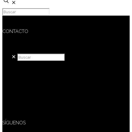
✕
CONTACTO
redaccion@sidesout.com
✕
SÍGUENOS