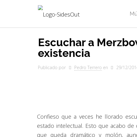
Mú
Escuchar a Merzbow
existencia
Publicado por
Pedro Terrero
en
29/12/201
Confieso que a veces he llorado esc
estado intelectual. Esto que acabo de
que queda dramático y molón, au