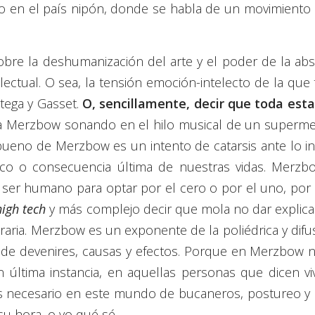
do en el país nipón, donde se habla de un movimiento
sobre la deshumanización del arte y el poder de la abs
ectual. O sea, la tensión emoción-intelecto de la que 
tega y Gasset.
O, sencillamente, decir que toda est
 a Merzbow sonando en el hilo musical de un superme
 bueno de Merzbow es un intento de catarsis ante lo ine
gico o consecuencia última de nuestras vidas. Merzb
 ser humano para optar por el cero o por el uno, por l
high tech
y más complejo decir que mola no dar explica
aria. Merzbow es un exponente de la poliédrica y difus
o de devenires, causas y efectos. Porque en Merzbow n
 última instancia, en aquellas personas que dicen viv
s necesario en este mundo de bucaneros, postureo y
 su hora, o yo qué sé.