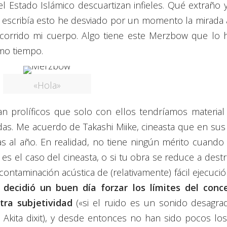
l Estado Islámico descuartizan infieles. Qué extraño y
escribía esto he desviado por un momento la mirada a
recorrido mi cuerpo. Algo tiene este Merzbow que lo 
smo tiempo.
«Hola»
an prolíficos que solo con ellos tendríamos material 
das. Me acuerdo de Takashi Miike, cineasta que en su
as al año. En realidad, no tiene ningún mérito cuando
es el caso del cineasta, o si tu obra se reduce a destr
ntaminación acústica de (relativamente) fácil ejecuci
decidió un buen día forzar los límites del conc
ra subjetividad
(«si el ruido es un sonido desagrad
Akita dixit), y desde entonces no han sido pocos los 