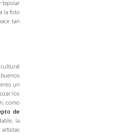
 bipolar
 la foto
hace tan
cultural
s buenos
 eres un
ozar los
ón, como
epto de
able, la
artistas