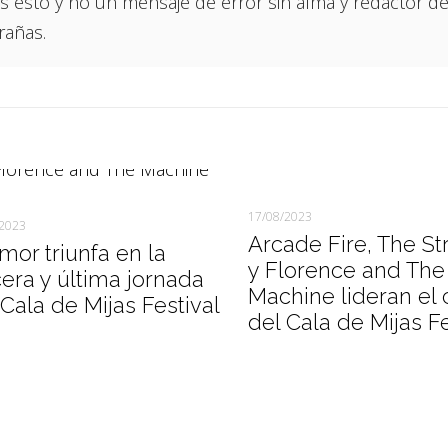
 esto y no un mensaje de error sin alma y redactor de
rañas.
17/08/2023
/2023
Arcade Fire, The St
amor triunfa en la
y Florence and The
cera y última jornada
Machine lideran el 
 Cala de Mijas Festival
del Cala de Mijas F