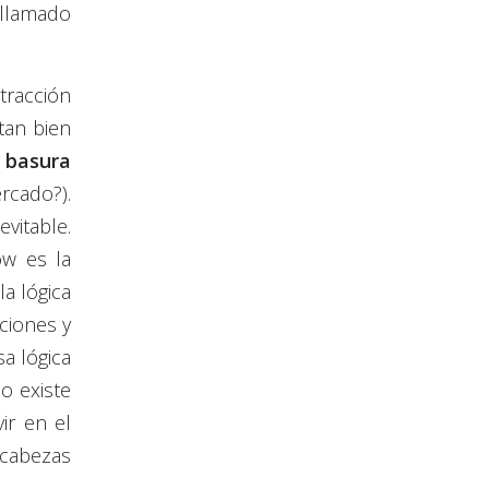
 llamado
tracción
tan bien
a basura
rcado?).
vitable.
ow es la
a lógica
ciones y
a lógica
o existe
ir en el
 cabezas