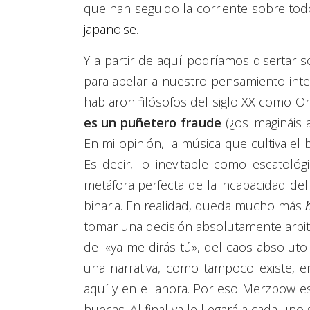
que han seguido la corriente sobre to
japanoise
.
Y a partir de aquí podríamos disertar 
para apelar a nuestro pensamiento intel
hablaron filósofos del siglo XX como Or
es un puñetero fraude
(¿os imagináis
En mi opinión, la música que cultiva el
Es decir, lo inevitable como escatoló
metáfora perfecta de la incapacidad del
binaria. En realidad, queda mucho más
tomar una decisión absolutamente arbitr
del «ya me dirás tú», del caos absolut
una narrativa, como tampoco existe, en
aquí y en el ahora. Por eso Merzbow e
huecas. Al final ya le llegará a cada uno