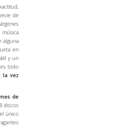
actitud,
pecie de
márgenes
a música
n alguna
lueta en
til y un
ues todo
a la vez
umes de
8 discos
el único
ragantes