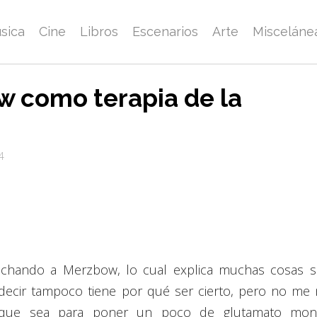
sica
Cine
Libros
Escenarios
Arte
Misceláne
 como terapia de la
4
uchando a Merzbow, lo cual explica muchas cosas 
 decir tampoco tiene por qué ser cierto, pero no me 
nque sea para poner un poco de glutamato mon