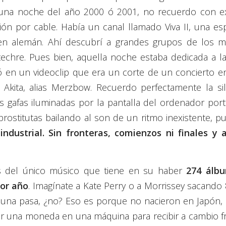
 una noche del año 2000 ó 2001, no recuerdo con ex
ión por cable. Había un canal llamado Viva II, una es
y en alemán. Ahí descubrí a grandes grupos de los 
hre. Pues bien, aquella noche estaba dedicada a l
gó en un videoclip que era un corte de un concierto e
kita, alias Merzbow. Recuerdo perfectamente la si
gafas iluminadas por la pantalla del ordenador portá
prostitutas bailando al son de un ritmo inexistente, p
industrial. Sin fronteras, comienzos ni finales y 
os del único músico que tiene en su haber
274 álb
por año
. Imagínate a Kate Perry o a Morrissey sacando 
 una pasa, ¿no? Eso es porque no nacieron en Japón, 
 una moneda en una máquina para recibir a cambio f