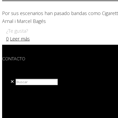
Por sus escenarios han pasado bandas como Cigarett
Arnal i Marcel Bagés
¿Te gusta?
0
Leer más
CONTACTO
redaccion@sidesout.com
✕