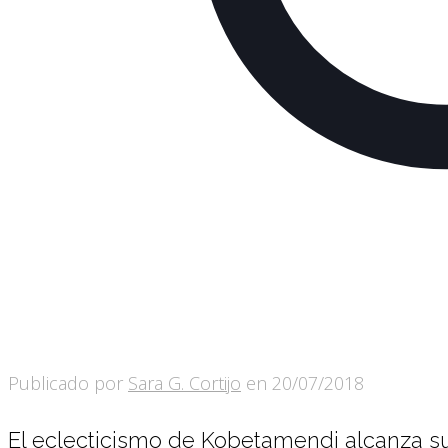
Publicado por
Sara G. Cortijo
en
20/07/2018
El eclecticismo de Kobetamendi alcanza su